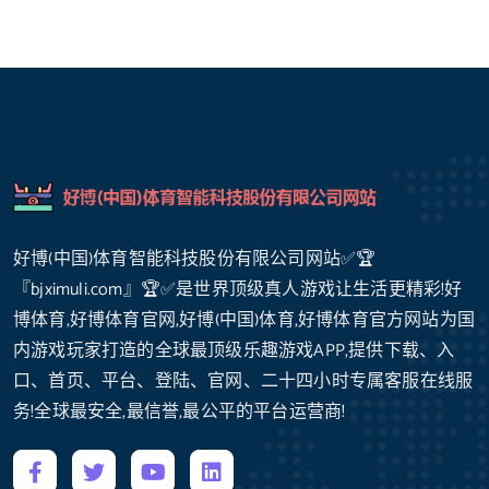
好博(中国)体育智能科技股份有限公司网站✅🏆
『bjximuli.com』🏆✅是世界顶级真人游戏让生活更精彩!好
博体育,好博体育官网,好博(中国)体育,好博体育官方网站为国
内游戏玩家打造的全球最顶级乐趣游戏APP,提供下载、入
口、首页、平台、登陆、官网、二十四小时专属客服在线服
务!全球最安全,最信誉,最公平的平台运营商!