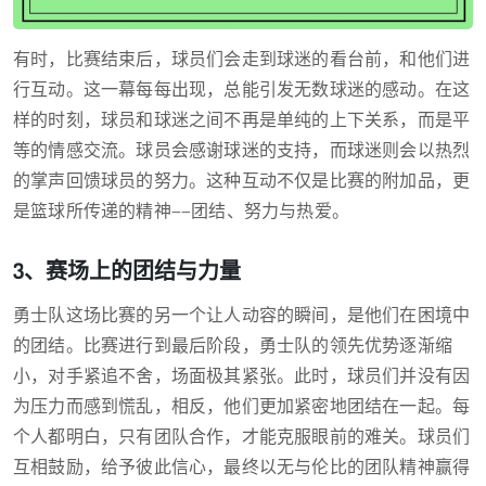
有时，比赛结束后，球员们会走到球迷的看台前，和他们进
行互动。这一幕每每出现，总能引发无数球迷的感动。在这
样的时刻，球员和球迷之间不再是单纯的上下关系，而是平
等的情感交流。球员会感谢球迷的支持，而球迷则会以热烈
的掌声回馈球员的努力。这种互动不仅是比赛的附加品，更
是篮球所传递的精神——团结、努力与热爱。
3、赛场上的团结与力量
勇士队这场比赛的另一个让人动容的瞬间，是他们在困境中
的团结。比赛进行到最后阶段，勇士队的领先优势逐渐缩
小，对手紧追不舍，场面极其紧张。此时，球员们并没有因
为压力而感到慌乱，相反，他们更加紧密地团结在一起。每
个人都明白，只有团队合作，才能克服眼前的难关。球员们
互相鼓励，给予彼此信心，最终以无与伦比的团队精神赢得