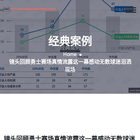
经典案例
Home
镜头回顾勇士赛场真情流露这一幕感动无数球迷泪洒
现场
镜头回顾勇士赛场真情流露这一幕感动无数球迷