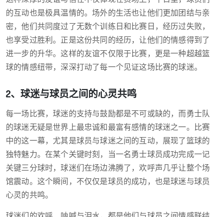
的互动也是极具温情的。场外的生活也让他们更加团结与亲
密，他们共同度过了无数个训练日和比赛日，经历过失败，
也享受过胜利。正是这份共同的经历，让他们的情感得到了
进一步的升华。这样的友谊不仅限于比赛，更是一种超越篮
球的情感纽带，深深打动了每一个见证这场比赛的球迷。
2、球迷与球员之间的心灵共鸣
每一场比赛，球迷的支持与鼓励都是不可或缺的，而勇士队
的球迷无疑是世界上最忠诚和最富有感情的球迷之一。比赛
中的这一幕，尤其是球员与球迷之间的互动，展现了篮球的
独特魅力。在某个关键时刻，当一名勇士球员成功完成一记
关键三分球时，球迷们在场边沸腾了，欢呼声几乎让整个场
馆震动。这个瞬间，不仅仅是球员的成功，也是球迷与球员
心灵的共鸣。
球迷们的欢呼、呐喊与泪水，都是他们与球员之间情感联结