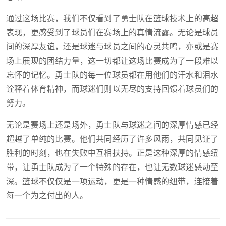
通过这场比赛，我们不仅看到了勇士队在篮球技术上的高超
表现，更感受到了球员们在赛场上的真情流露。无论是球员
间的深厚友谊，还是球迷与球员之间的心灵共鸣，亦或是赛
场上展现的团结力量，这一切都让这场比赛成为了一段难以
忘怀的记忆。勇士队的每一位球员都在用他们的汗水和泪水
诠释着体育精神，而球迷们则以无尽的支持回馈着球员们的
努力。
无论是赛场上还是场外，勇士队与球迷之间的深厚情感已经
超越了单纯的比赛。他们共同经历了许多风雨，共同见证了
胜利的时刻，也在失败中互相扶持。正是这种深厚的情感纽
带，让勇士队成为了一个特殊的存在，也让无数球迷感动至
深。篮球不仅仅是一项运动，更是一种情感的纽带，连接着
每一个为之付出的人。