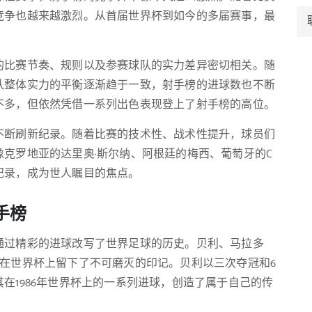
竞争也越来越激烈。从首届世界杯到如今的多届赛事，最
的比赛节奏、规则以及参赛球队的实力差异密切相关。随
队整体实力的平衡逐渐趋于一致，射手榜的进球数也不断
不多，但依然凭借一系列出色表现登上了射手榜的高位。
不断刷新纪录。随着比赛的技术性、战术性提升，球员们
克罗地亚的达里奥·斯尔纳、阿根廷的梅西、葡萄牙的C
纪录，成为世人瞩目的焦点。
手榜
通过精彩的进球改写了世界足球的历史。贝利、马拉多
在世界杯上留下了不可磨灭的印记。贝利以三次夺冠和6
在1986年世界杯上的一系列进球，创造了属于自己的传