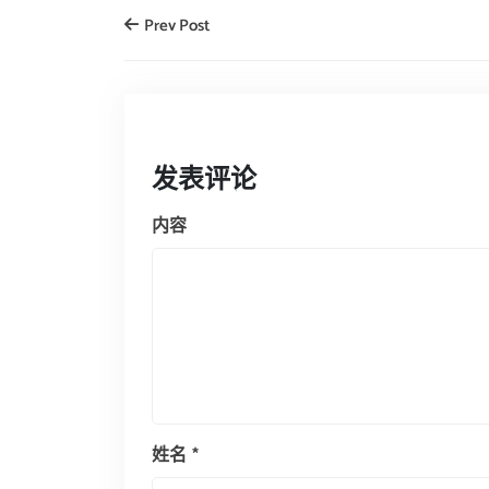
Prev Post
发表评论
内容
姓名
*