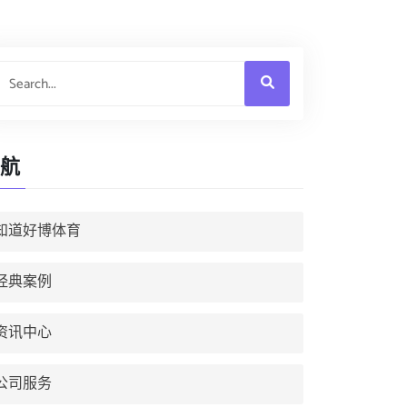
航
知道好博体育
经典案例
资讯中心
公司服务