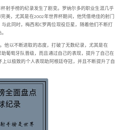
界杯射手榜的纪录发生了剧变。罗纳尔多的职业生涯几乎
完美，尤其是在2002年世界杯期间，他凭借绝佳的射门
。与此同时，梅西和C罗两位现役巨星，随着他们不断打
色。
一。他以不断进取的态度，打破了无数纪录，尤其是在
仅帮助葡萄牙队晋级，而且通过自己的表现，提升了自己在
界杯上以极致的个人表现助阿根廷夺冠，并且不断提升了自