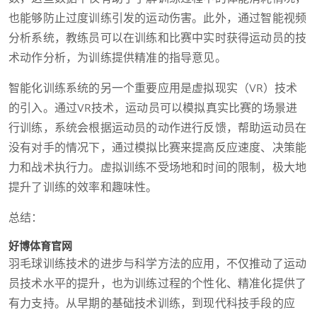
也能够防止过度训练引发的运动伤害。此外，通过智能视频
分析系统，教练员可以在训练和比赛中实时获得运动员的技
术动作分析，为训练提供精准的指导意见。
智能化训练系统的另一个重要应用是虚拟现实（VR）技术
的引入。通过VR技术，运动员可以模拟真实比赛的场景进
行训练，系统会根据运动员的动作进行反馈，帮助运动员在
没有对手的情况下，通过模拟比赛来提高反应速度、决策能
力和战术执行力。虚拟训练不受场地和时间的限制，极大地
提升了训练的效率和趣味性。
总结：
好博体育官网
羽毛球训练技术的进步与科学方法的应用，不仅推动了运动
员技术水平的提升，也为训练过程的个性化、精准化提供了
有力支持。从早期的基础技术训练，到现代科技手段的应