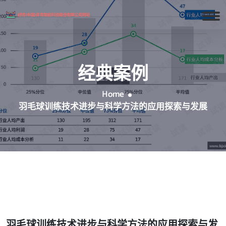
经典案例
Home
羽毛球训练技术进步与科学方法的应用探索与发展
羽毛球训练技术进步与科学方法的应用探索与发