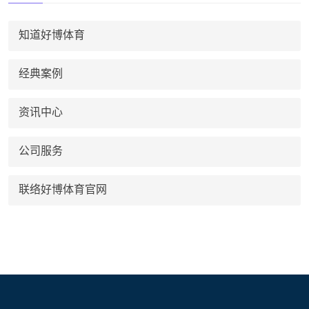
知道好博体育
经典案例
资讯中心
公司服务
联络好博体育官网