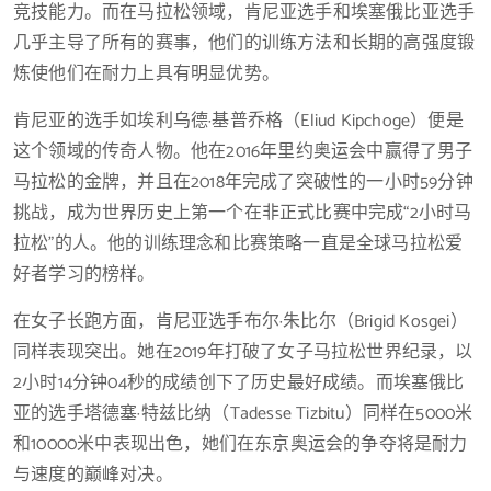
竞技能力。而在马拉松领域，肯尼亚选手和埃塞俄比亚选手
几乎主导了所有的赛事，他们的训练方法和长期的高强度锻
炼使他们在耐力上具有明显优势。
肯尼亚的选手如埃利乌德·基普乔格（Eliud Kipchoge）便是
这个领域的传奇人物。他在2016年里约奥运会中赢得了男子
马拉松的金牌，并且在2018年完成了突破性的一小时59分钟
挑战，成为世界历史上第一个在非正式比赛中完成“2小时马
拉松”的人。他的训练理念和比赛策略一直是全球马拉松爱
好者学习的榜样。
在女子长跑方面，肯尼亚选手布尔·朱比尔（Brigid Kosgei）
同样表现突出。她在2019年打破了女子马拉松世界纪录，以
2小时14分钟04秒的成绩创下了历史最好成绩。而埃塞俄比
亚的选手塔德塞·特兹比纳（Tadesse Tizbitu）同样在5000米
和10000米中表现出色，她们在东京奥运会的争夺将是耐力
与速度的巅峰对决。