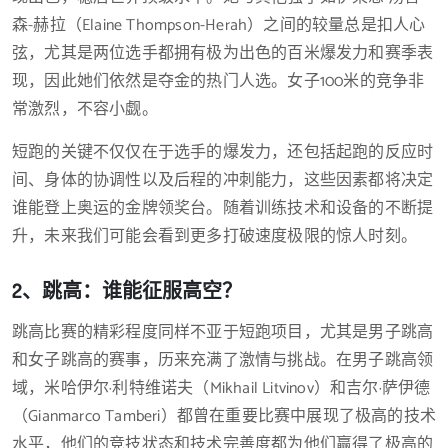
森-赫拉（Elaine Thompson-Herah）之间的较量总是扣人心
弦，尤其是两位选手都拥有极为出色的百米爆发力和赛季表
现，因此她们依然是夺金的热门人选。女子100米的竞争非
常激烈，不容小觑。
短跑的关键不仅仅在于选手的爆发力，还包括起跑的反应时
间、身体的协调性以及后程的冲刺能力，这些因素都将决定
谁能登上奥运的金牌领奖台。随着训练技术和设备的不断提
升，未来我们可能会看到更多打破速度极限的惊人时刻。
2、跳高：谁能征服高空？
跳高比赛的精彩程度同样不亚于短跑项目，尤其是男子跳高
和女子跳高的赛事，历来充满了激情与挑战。在男子跳高领
域，米哈伊尔·利特维诺夫（Mikhail Litvinov）和吉尔·萨伊德
（Gianmarco Tamberi）都曾在重要比赛中展现了极高的技术
水平，他们的竞技状态和技术完善度都为他们赢得了极高的