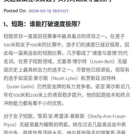
Posted On:
2026-02-15 19:01:07
1、短跑：谁能打破速度极限？
短跑项目一直是田径赛事中最具看点的项目之一。在男子
100米和女子100米的比赛中，选手们的速度已接近极限，因
此每一届奥运会的短跑比赛，几乎都成了“速度与激情”的代
名词。在男子短跑领域，尤塞恩·博尔特（Usain Bolt）无疑
是历史上最具统治力的选手之一。尽管他已经退役，但现有
的选手如诺亚·莱尔斯（Noah Lyles）和贾斯廷·加特林
（Justin Gatlin）仍然是金牌的有力竞争者。诺亚·莱尔斯近几
年在100米和200米上的表现稳步提升，他的起跑技术和终点
冲刺能力都有着不小的优势。
对于女子短跑，雪莉·安·弗雷泽-普赖斯（Shelly-Ann Fraser-
Pryce）无疑是最为耀眼的明星。她在过去几届奥运会中表
现出色，稳居世界顶级水平。她与其他强手如伊莱恩·汤普