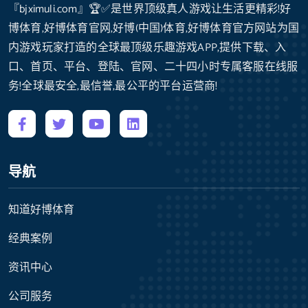
『bjximuli.com』🏆✅是世界顶级真人游戏让生活更精彩!好
博体育,好博体育官网,好博(中国)体育,好博体育官方网站为国
内游戏玩家打造的全球最顶级乐趣游戏APP,提供下载、入
口、首页、平台、登陆、官网、二十四小时专属客服在线服
务!全球最安全,最信誉,最公平的平台运营商!
导航
知道好博体育
经典案例
资讯中心
公司服务