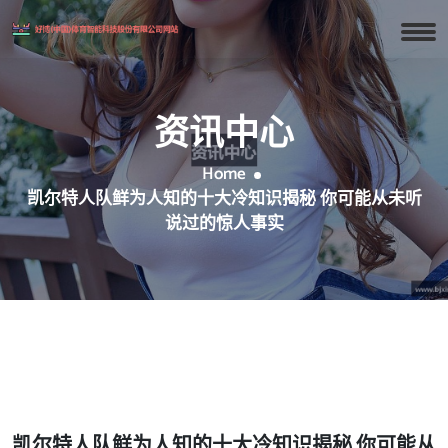
资讯中心
Home
凯尔特人队鲜为人知的十大冷知识揭秘 你可能从未听
说过的惊人事实
凯尔特人队鲜为人知的十大冷知识揭秘 你可能从