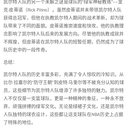
凯尔特人队的另一个未解之谜是球队的“绿军神秘教练”——里
克·皮蒂诺（Rick Pitino）。虽然皮蒂诺并未带领凯尔特人队
获得总冠军，但他在执教凯尔特人期间的战术革新，却为球
队带来了不同的面貌。皮蒂诺推崇速度和快攻，他的执教理
念影响了凯尔特人队后来的发展方向。尽管他的执教成就并
不辉煌，但皮蒂诺在凯尔特人队的短暂任期，仍然成为了球
队历史中的一段传奇。
总结：
凯尔特人队的历史丰富多彩，充满了令人惊叹的冷知识。从
比尔·拉塞尔的“防守王朝”到皮特·马奎尔等不被充分认知的球
员，这些细节为凯尔特人队增添了许多独特的魅力。凯尔特
人不仅仅是一支篮球队，更是一种精神的象征，一种永不放
弃、顽强拼搏的绿军文化。无论是绿裙子文化，还是凯尔特
人队独特的球衣设计，这些都让这支球队在NBA历史上占据
了特殊的地位。