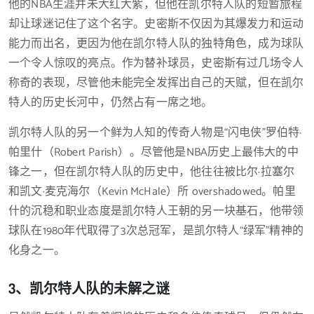
他的NBA生涯并未大红大紫，但他在凯尔特人队的短暂旅程
却让球迷记住了这个名字。史密斯不仅因为其爆发力和运动
能力而出名，更因为他在凯尔特人队的独特角色，成为球队
一个令人惊叹的亮点。作为替补球员，史密斯有过几场令人
称奇的表现，尽管他未能完全发挥出自己的天赋，但在凯尔
特人的历史长河中，仍然占有一席之地。
凯尔特人队的另一个鲜为人知的传奇人物是“闪电侠”罗伯特·
帕里什（Robert Parish）。尽管他是NBA历史上最伟大的中
锋之一，但在凯尔特人队的历史中，他往往被比尔·拉塞尔
和凯文·麦克海尔（Kevin McHale）所 overshadowed。帕里
什的沉稳和职业态度是凯尔特人王朝的另一块基石，他带领
球队在1980年代取得了3次总冠军，是凯尔特人“绿军”精神的
化身之一。
3、凯尔特人队的未解之谜