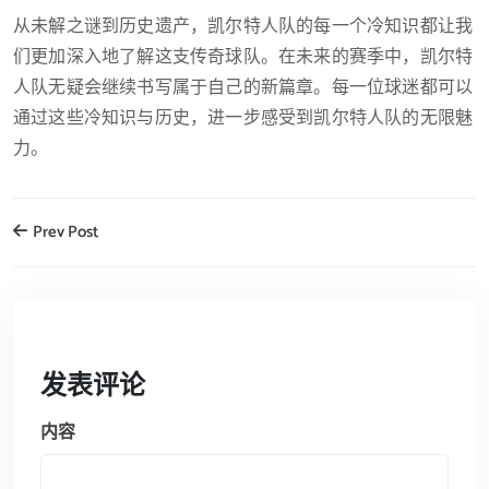
从未解之谜到历史遗产，凯尔特人队的每一个冷知识都让我
们更加深入地了解这支传奇球队。在未来的赛季中，凯尔特
人队无疑会继续书写属于自己的新篇章。每一位球迷都可以
通过这些冷知识与历史，进一步感受到凯尔特人队的无限魅
力。
Prev Post
发表评论
内容