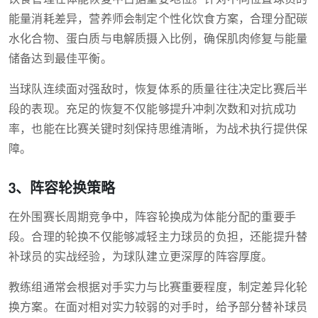
能量消耗差异，营养师会制定个性化饮食方案，合理分配碳
水化合物、蛋白质与电解质摄入比例，确保肌肉修复与能量
储备达到最佳平衡。
当球队连续面对强敌时，恢复体系的质量往往决定比赛后半
段的表现。充足的恢复不仅能够提升冲刺次数和对抗成功
率，也能在比赛关键时刻保持思维清晰，为战术执行提供保
障。
3、阵容轮换策略
在外围赛长周期竞争中，阵容轮换成为体能分配的重要手
段。合理的轮换不仅能够减轻主力球员的负担，还能提升替
补球员的实战经验，为球队建立更深厚的阵容厚度。
教练组通常会根据对手实力与比赛重要程度，制定差异化轮
换方案。在面对相对实力较弱的对手时，给予部分替补球员