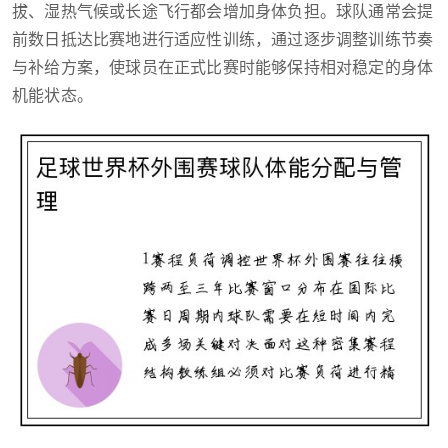
拔、湿热气候或长途飞行都会增加身体负担。球队通常会提
前数日抵达比赛地进行适应性训练，通过逐步调整训练节奏
与补给方案，使球员在正式比赛时能够保持相对稳定的身体
机能状态。