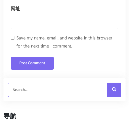
网址
Save my name, email, and website in this browser
for the next time I comment.
导航