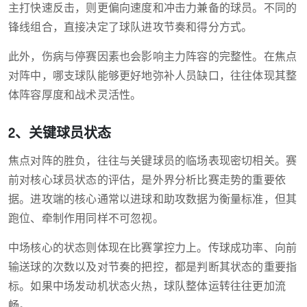
主打快速反击，则更偏向速度和冲击力兼备的球员。不同的
锋线组合，直接决定了球队进攻节奏和得分方式。
此外，伤病与停赛因素也会影响主力阵容的完整性。在焦点
对阵中，哪支球队能够更好地弥补人员缺口，往往体现其整
体阵容厚度和战术灵活性。
2、关键球员状态
焦点对阵的胜负，往往与关键球员的临场表现密切相关。赛
前对核心球员状态的评估，是外界分析比赛走势的重要依
据。进攻端的核心通常以进球和助攻数据为衡量标准，但其
跑位、牵制作用同样不可忽视。
中场核心的状态则体现在比赛掌控力上。传球成功率、向前
输送球的次数以及对节奏的把控，都是判断其状态的重要指
标。如果中场发动机状态火热，球队整体运转往往更加流
畅。