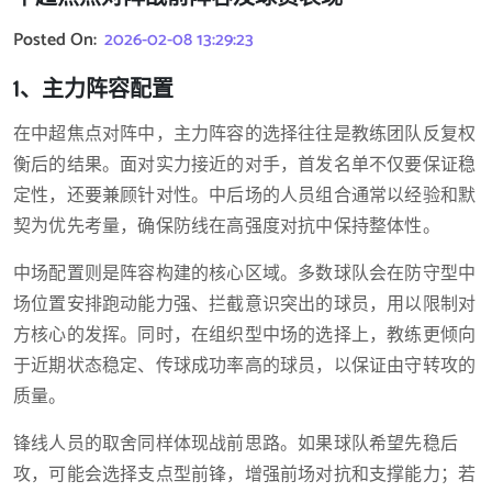
Posted On:
2026-02-08 13:29:23
1、主力阵容配置
在中超焦点对阵中，主力阵容的选择往往是教练团队反复权
衡后的结果。面对实力接近的对手，首发名单不仅要保证稳
定性，还要兼顾针对性。中后场的人员组合通常以经验和默
契为优先考量，确保防线在高强度对抗中保持整体性。
中场配置则是阵容构建的核心区域。多数球队会在防守型中
场位置安排跑动能力强、拦截意识突出的球员，用以限制对
方核心的发挥。同时，在组织型中场的选择上，教练更倾向
于近期状态稳定、传球成功率高的球员，以保证由守转攻的
质量。
锋线人员的取舍同样体现战前思路。如果球队希望先稳后
攻，可能会选择支点型前锋，增强前场对抗和支撑能力；若