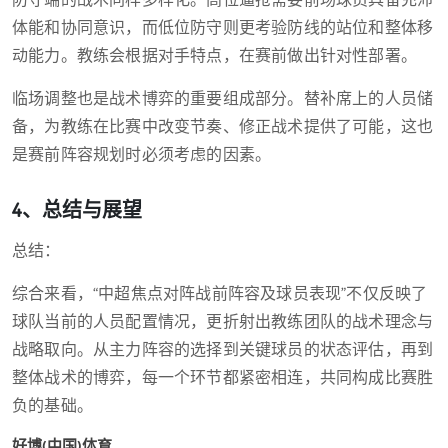
防守端的战术同样多样化。高位逼抢需要前场球员具备充沛
体能和协同意识，而低位防守则更考验防线的站位和整体移
动能力。教练会根据对手特点，在赛前做出针对性部署。
临场调整也是战术博弈的重要组成部分。替补席上的人员储
备，为教练在比赛中改变节奏、修正战术提供了可能，这也
是赛前阵容规划时必须考虑的因素。
4、总结与展望
总结：
综合来看，“中超焦点对阵战前阵容及球员表现”不仅反映了
球队当前的人员配置情况，更折射出教练团队的战术理念与
战略取向。从主力阵容的选择到关键球员的状态评估，再到
整体战术的博弈，每一个环节都紧密相连，共同构成比赛胜
负的基础。
好博(中国)体育