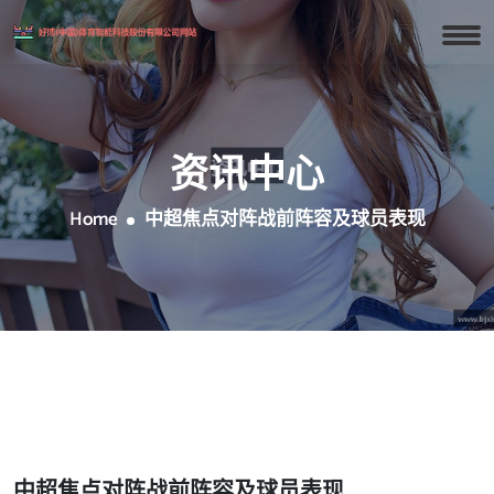
资讯中心
Home
中超焦点对阵战前阵容及球员表现
中超焦点对阵战前阵容及球员表现