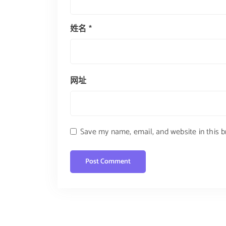
姓名
*
网址
Save my name, email, and website in this 