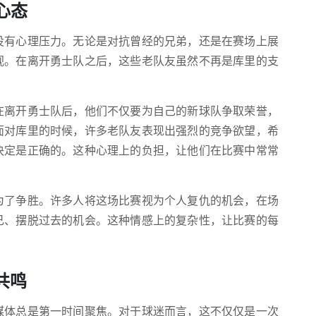
心态
没有心理压力。无论是对抗曾经的兄弟，还是在赛场上展
视。在离开勇士队之后，这些老队友虽然不再是库里的支
在离开勇士队后，他们不仅要为自己的新球队争取荣誉，
面对库里的时候，许多老队友表现出强烈的竞争欲望，希
决定是正确的。这种心理上的负担，让他们在比赛中常常
为了争胜。许多人将这场比赛视为个人复仇的机会，在场
己、摆脱过去的机会。这种情感上的复杂性，让比赛的每
共鸣
媒体总是第一时间聚焦。对于球迷而言，这不仅仅是一次