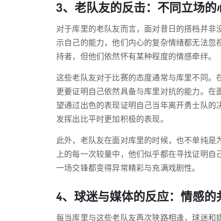
3、老队友的反击：不同立场的
对于库里的老队友而言，面对昔日的搭档并非
示自己的能力，他们内心的复杂情绪都无法忽
持者，但他们依然怀有某种程度的情感牵绊。
这些老队友对于比赛的态度通常与库里不同。
更要证明自己依然具备与库里对抗的能力。在
望通过出色的表现证明自己当年离开勇士队的
发挥出比平时更加积极的表现。
此外，老队友在面对库里的时候，也不单纯是
上的每一次较量中，他们似乎都在寻找证明自
一场交锋都变得异常精彩与充满戏剧性。
4、球迷与媒体的反应：情感的
每当库里与这些老队友再次狭路相逢，球迷和