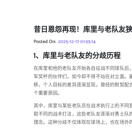
昔日恩怨再现！库里与老队友
Posted On:
2025-12-17 01:55:14
1、库里与老队友的分歧历程
在库里和他的老队友开始各自征战不同球队后
军奖杯的伙伴们，如今却不得不站在对立面。
移，个人目标的差异逐渐显现。曾经的默契配
个重要原因。
其中，库里与某些老队员在战术执行上的不同
取不同的战术打法，这些老队友逐渐对勇士队
理念。这种分歧不仅体现在球场上，也在场外