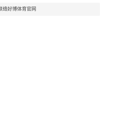
联络好博体育官网